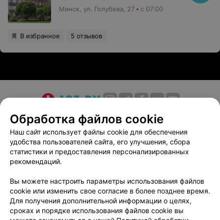
Минск, ул. Голубева, 27
с 07:00
В избранное
5 отзывов
О проекте
Новости проекта
Размещение рекламы
Обработка файлов cookie
Медицинский маркетинг
Публичный договор
Наш сайт использует файлы cookie для обеспечения
удобства пользователей сайта, его улучшения, сбора
Пользовательское соглашение
Способы оплаты
статистики и предоставления персонализированных
Вакансии
Партнеры
рекомендаций.
Написать руководителю 103.by
Вы можете настроить параметры использования файлов
Написать в поддержку
cookie или изменить свое согласие в более позднее время.
Персональные настройки cookie
Для получения дополнительной информации о целях,
сроках и порядке использования файлов cookie вы
Обработка персональных данных