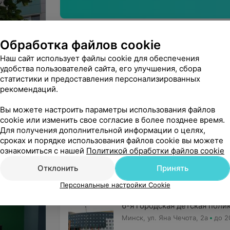
Обработка файлов cookie
Нашли ошибку?
Наш сайт использует файлы cookie для обеспечения
удобства пользователей сайта, его улучшения, сбора
статистики и предоставления персонализированных
рекомендаций.
УЗ «15-я городская детская поли
Вы можете настроить параметры использования файлов
cookie или изменить свое согласие в более позднее время.
Юридический адрес: 220117, г. Минск, ул. Голуб
Для получения дополнительной информации о целях,
УНП: 100519917
На правах рекламы
сроках и порядке использования файлов cookie вы можете
ознакомиться с нашей
Политикой обработки файлов cookie
Отклонить
Принять
Детские поликлиники в районе М
Персональные настройки Cookie
6-я городская детская поли
Минск, ул. Яна Чечота, 2а
до 2