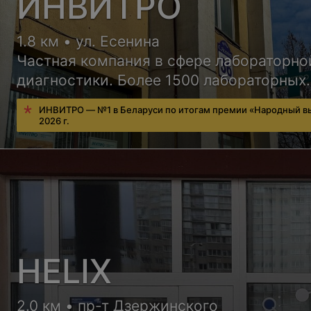
ИНВИТРО
1.8 км • ул. Есенина
Частная компания в сфере лабораторно
диагностики. Более 1500 лабораторных
исследований, удобный сервис для
ИНВИТРО — №1 в Беларуси по итогам премии «Народный в
пациентов, бесплатная консультация вр
2026 г.
HELIX
2.0 км • пр-т Дзержинского