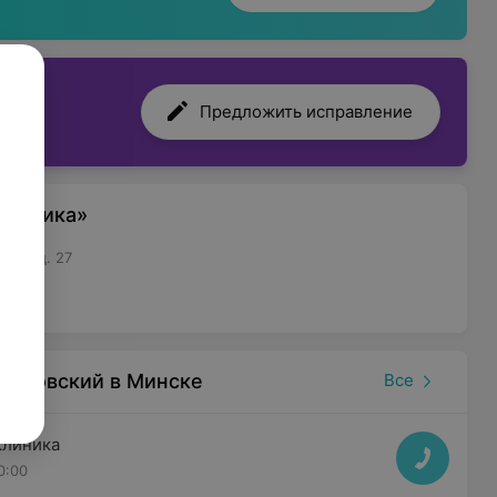
Предложить исправление
клиника»
ева, д. 27
осковский в Минске
Все
клиника
0:00