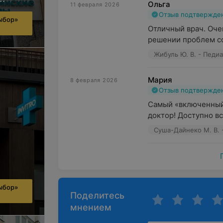
Ольга
11 февраля 2026
Отзыв подтвержде
ыбор»
ача
Отличный врач. Оче
решении проблем с
Жибуль Ю. В. - Педиа
Мария
8 февраля 2026
Отзыв подтвержде
Самый «включенный»
доктор! Доступно вс
Суша-Дайнеко М. В. 
ыбор»
Поделитесь
мнением