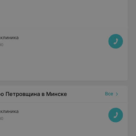
иклиника
00
ро Петровщина в Минске
Все
иклиника
00